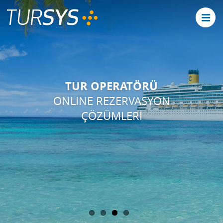
SYS
TUR
TUR OPERATÖRÜ
ONLINE REZERVASYON
ÇÖZÜMLERİ